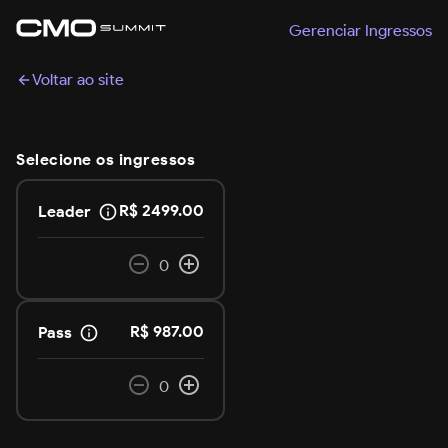
Gerenciar Ingressos
Voltar ao site
Selecione os ingressos
R$
2499.00
Leader
0
R$
987.00
Pass
0